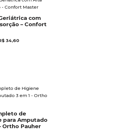
Geriátrica com
sorção – Confort
R$
34,60
mpleto de
e para Amputado
– Ortho Pauher