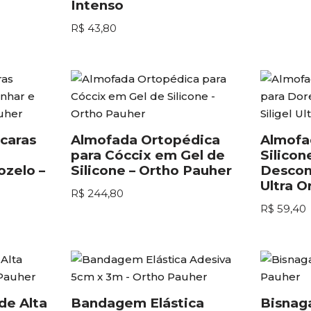
Intenso
R$
43,80
caras
Almofada Ortopédica
Almofa
para Cóccix em Gel de
Silicon
ozelo –
Silicone – Ortho Pauher
Desconf
Ultra O
R$
244,80
R$
59,40
de Alta
Bandagem Elástica
Bisnag