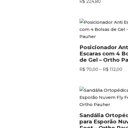
R$
224,80
Posicionador Ant
Escaras com 4 Bo
de Gel – Ortho P
R$
70,00
–
R$
112,00
Sandália Ortopé
para Esporão Nu
Feet – Ortho Pau