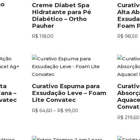
ho
Creme Diabet Spa
Curati
Hidratante para Pé
Alta A
Diabético – Ortho
Exsuda
Pauher
Foam P
R$
118,00
R$
98,50
ta
Curativo Espuma para
Curativ
ana –
Exsudação Leve – Foam
Absorç
vatec
Lite Convatec
Aquace
Convat
R$
64,60
–
R$
99,00
R$
219,60