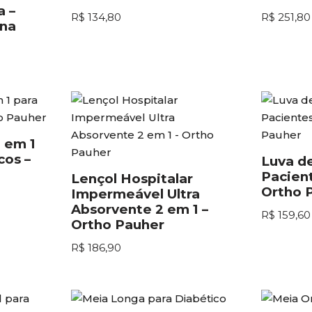
 –
R$
134,80
R$
251,80
ena
2 em 1
cos –
Luva d
Pacien
Lençol Hospitalar
Ortho 
Impermeável Ultra
Absorvente 2 em 1 –
R$
159,60
Ortho Pauher
R$
186,90