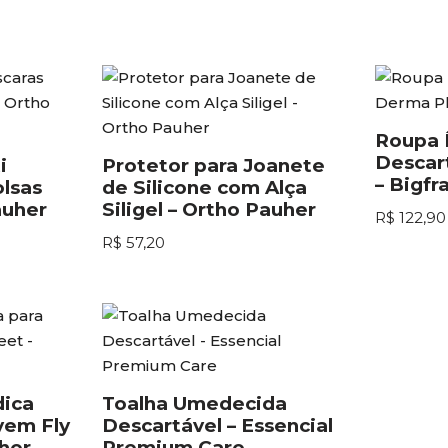
Roupa 
Descar
i
Protetor para Joanete
– Bigfra
lsas
de Silicone com Alça
auher
Siligel – Ortho Pauher
R$
122,90
R$
57,20
dica
Toalha Umedecida
vem Fly
Descartável – Essencial
her
Premium Care