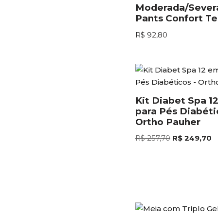
Moderada/Severa
Pants Confort T
R$
92,80
Kit Diabet Spa 1
para Pés Diabéti
Ortho Pauher
R$
257,70
R$
249,70