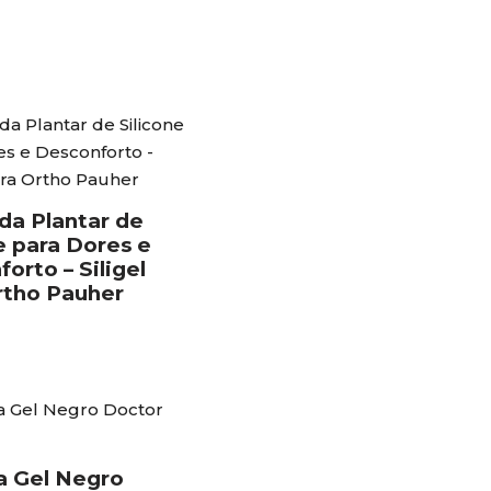
da Plantar de
e para Dores e
orto – Siligel
rtho Pauher
a Gel Negro