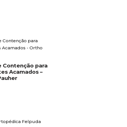
e Contenção para
tes Acamados –
Pauher