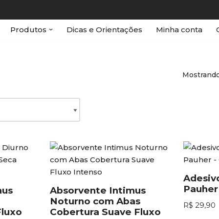
Produtos
Dicas e Orientações
Minha conta
Mostrando
Adesiv
Pauher
mus
Absorvente Intimus
Noturno com Abas
R$
29,90
Fluxo
Cobertura Suave Fluxo