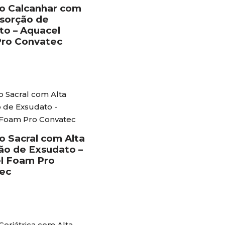
vo Calcanhar com
bsorção de
to – Aquacel
ro Convatec
o Sacral com Alta
ão de Exsudato –
l Foam Pro
ec