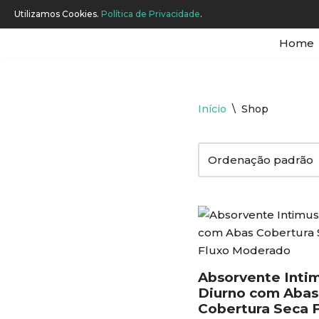
Utilizamos Cookies.
Política de Privacidade
.
Home
Pular
para
o
Início
\
Shop
conteúdo
Absorvente Inti
Diurno com Abas
Cobertura Seca 