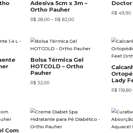
tho
Adesiva 5cm x 3m –
Doctor
Ortho Pauher
R$
49,90
R$
28,00
–
R$
82,00
uente
Bolsa Térmica Gel
her
HOTCOLD – Ortho
Calcanh
Pauher
Ortopé
Lady F
R$
32,00
R$
118,80
gel Com