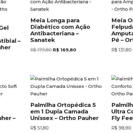
Meia Longa para
Meia O
Diabético com Ação
Felpud
Gel
Antibacteriana –
Amputa
Sanatek
Pé – O
ibial –
uher
R$
179,80
R$
169,80
R$
131,80
Palmilha Ortopédica 5
Palmil
em 1 Dupla Camada
Ultra 
her –
Unissex – Ortho Pauher
Fly Fee
R$
51,80
R$
98,90