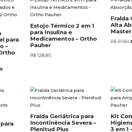
Fralda 
Alta Ab
Estojo Térmico 2 em 1
Master
para Insulina e
a
Medicamentos – Ortho
el para
R$
37,80
Pauher
o –
Ortho
R$
128,80
9
Fralda Geriátrica para
Kit Co
Incontinência Severa –
Higien
 para
Plenitud Plus
3 em 1 