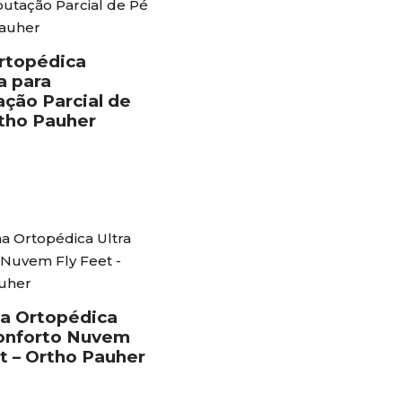
rtopédica
a para
ção Parcial de
rtho Pauher
ha Ortopédica
Conforto Nuvem
t – Ortho Pauher