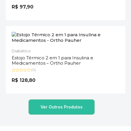
Avaliação
0
R$
97,90
de
5
Diabético
Estojo Térmico 2 em 1 para Insulina e
Medicamentos – Ortho Pauher
(0)
Avaliação
0
R$
128,80
de
5
Ver Outros Produtos