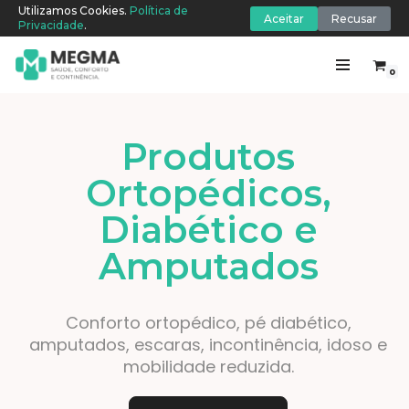
Utilizamos Cookies.
Política de
Aceitar
Recusar
Privacidade
.
0
Pular
para
o
Produtos
conteúdo
Ortopédicos,
Diabético e
Amputados
Conforto ortopédico, pé diabético,
amputados, escaras, incontinência, idoso e
mobilidade reduzida.