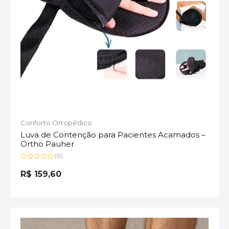
Conforto Ortopédico
Luva de Contenção para Pacientes Acamados –
Ortho Pauher
(0)
Avaliação
0
R$
159,60
de
5