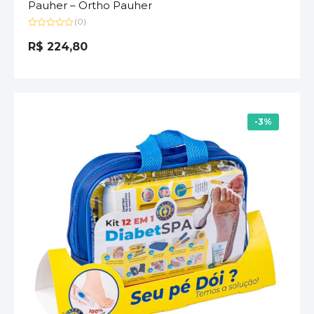
Pauher – Ortho Pauher
(0)
Avaliação
0
R$
224,80
de
5
-3%