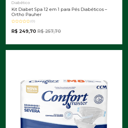
Diabético
Kit Diabet Spa 12 em 1 para Pés Diabéticos –
Ortho Pauher
(0)
Avaliação
0
R$
249,70
R$
257,70
de
5