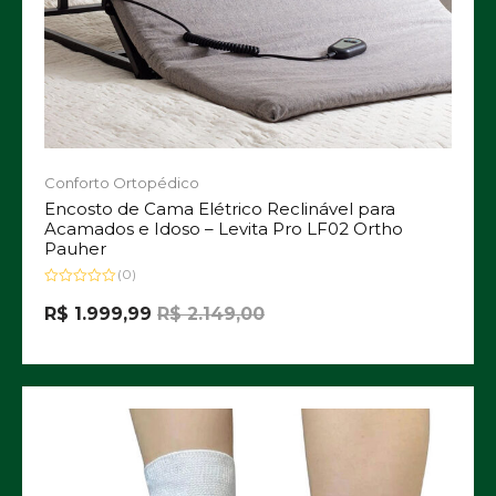
Conforto Ortopédico
Encosto de Cama Elétrico Reclinável para
Acamados e Idoso – Levita Pro LF02 Ortho
Pauher
(0)
Avaliação
0
R$
1.999,99
R$
2.149,00
de
5