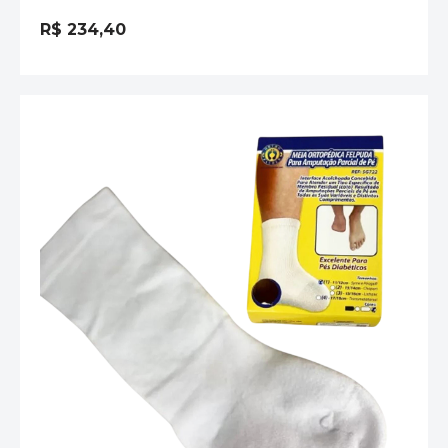
Avaliação
0
R$
234,40
de
5