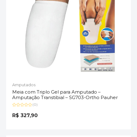
Amputados
Meia com Triplo Gel para Amputado –
Amputação Transtibial – SG703-Ortho Pauher
(0)
Avaliação
0
R$
327,90
de
5