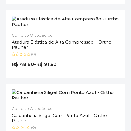
Conforto Ortopédico
Atadura Elástica de Alta Compressão – Ortho
Pauher
(0)
Avaliação
0
R$
48,90
–
R$
91,50
de
5
Conforto Ortopédico
Calcanheira Siligel Com Ponto Azul – Ortho
Pauher
(0)