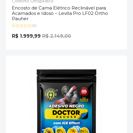
Conforto Ortopédico
Encosto de Cama Elétrico Reclinável para
Acamados e Idoso – Levita Pro LF02 Ortho
Pauher
(0)
Avaliação
0
R$
1.999,99
R$
2.149,00
de
5