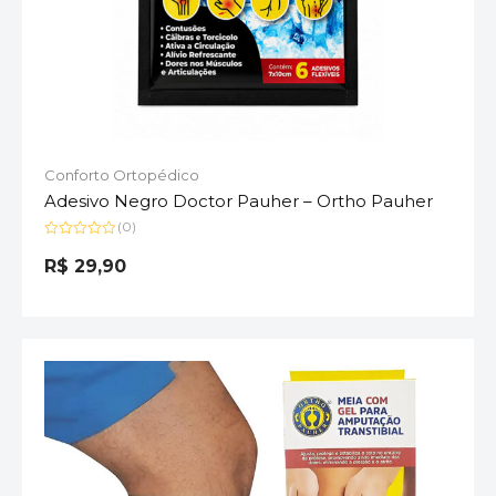
Conforto Ortopédico
Adesivo Negro Doctor Pauher – Ortho Pauher
(0)
Avaliação
0
R$
29,90
de
5