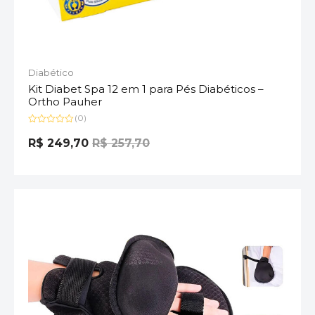
Diabético
Kit Diabet Spa 12 em 1 para Pés Diabéticos –
Ortho Pauher
(0)
Avaliação
0
R$
249,70
R$
257,70
de
5