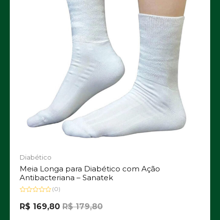
Diabético
Meia Longa para Diabético com Ação
Antibacteriana – Sanatek
(0)
Avaliação
0
R$
169,80
R$
179,80
de
5