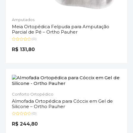
Amputados
Meia Ortopédica Felpuda para Amputação
Parcial de Pé – Ortho Pauher
(0)
Avaliação
0
R$
131,80
de
5
Conforto Ortopédico
Almofada Ortopédica para Cóccix em Gel de
Silicone – Ortho Pauher
(0)
Avaliação
0
R$
244,80
de
5