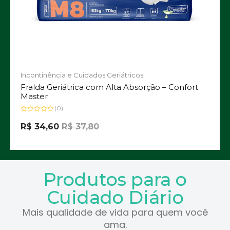
Incontinência e Cuidados Geriátricos
Fralda Geriátrica com Alta Absorção – Confort
Master
(0)
Avaliação
0
R$
34,60
R$
37,80
de
5
Produtos para o
Cuidado Diário
Mais qualidade de vida para quem você
ama.