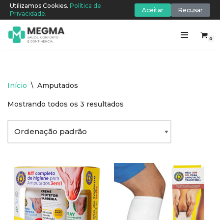
Utilizamos Cookies.
Política de
Aceitar
Recusar
Privacidade
.
0
Pular
para
o
conteúdo
Início
\
Amputados
Mostrando todos os 3 resultados