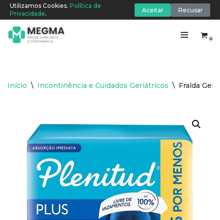
Utilizamos Cookies.
Política de
Aceitar
Recusar
Privacidade
.
0
Pular
para
o
conteúdo
Início
\
Incontinência e Cuidados Geriátricos
\
Fralda Geri