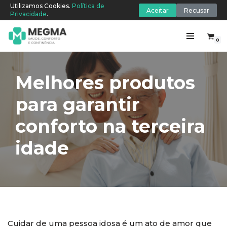
Utilizamos Cookies.
Política de
Aceitar
Recusar
Privacidade
.
0
Pular
para
o
Melhores produtos
conteúdo
para garantir
conforto na terceira
idade
Cuidar de uma pessoa idosa é um ato de amor que